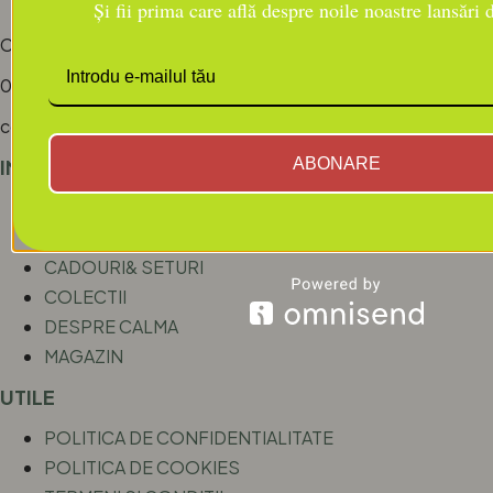
Și fii prima care află despre noile noastre lansări
CONTACT
0742.938.574/ 0758.349.256
contact@calmabylorenatoma.ro
ABONARE
INFORMATII
ACASA
BLOG/RITUALURI
CADOURI& SETURI
COLECTII
DESPRE CALMA
MAGAZIN
UTILE
POLITICA DE CONFIDENTIALITATE
POLITICA DE COOKIES