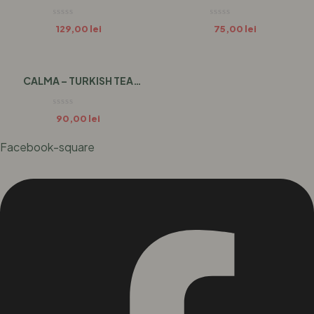
GLOW 110 GR
GR
129,00
lei
75,00
lei
CALMA – TURKISH TEA
MOOD 130 GR
90,00
lei
Facebook-square