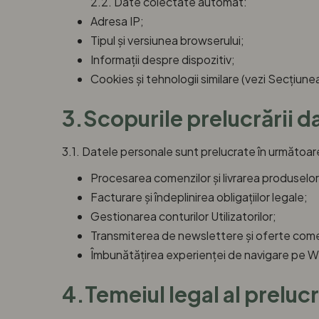
2.2. Date colectate automat:
Adresa IP;
Tipul și versiunea browserului;
Informații despre dispozitiv;
Cookies și tehnologii similare (vezi Secțiunea
3.Scopurile prelucrării d
3.1. Datele personale sunt prelucrate în următoar
Procesarea comenzilor și livrarea produselor
Facturare și îndeplinirea obligațiilor legale;
Gestionarea conturilor Utilizatorilor;
Transmiterea de newslettere și oferte comerc
Îmbunătățirea experienței de navigare pe W
4.Temeiul legal al prelucr