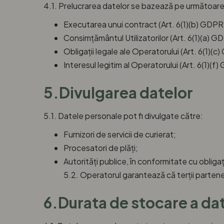
4.1. Prelucrarea datelor se bazează pe următoarel
Executarea unui contract (Art. 6(1)(b) GDPR
Consimțământul Utilizatorilor (Art. 6(1)(a) G
Obligații legale ale Operatorului (Art. 6(1)(c
Interesul legitim al Operatorului (Art. 6(1)(f
5.Divulgarea datelor
5.1. Datele personale pot fi divulgate către:
Furnizori de servicii de curierat;
Procesatori de plăți;
Autorități publice, în conformitate cu obligați
5.2. Operatorul garantează că terții parte
6.Durata de stocare a da