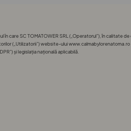
dul în care SC TOMATOWER SRL („Operatorul”), în calitate de o
torilor („Utilizatorii”) website-ului www.calmabylorenatoma.ro 
”) și legislația națională aplicabilă.