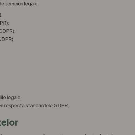
e temeiuri legale:
);
DPR);
) GDPR);
) GDPR)
ile legale.
neri respectă standardele GDPR.
telor