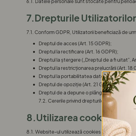
6.1. Datele personale sunt stocate pentru perioad
7.Drepturile Utilizatorilo
7.1. Conform GDPR, Utilizatorii beneficiază de ur
Dreptul de acces (Art. 15 GDPR);
Dreptul la rectificare (Art. 16 GDPR);
Dreptul la ștergere („Dreptul de a fi uitat”, 
Dreptul la restricționarea prelucrării (Art. 1
Dreptul la portabilitatea datelor (Art. 20 G
Dreptul de opoziție (Art. 21 GDPR);
Dreptul de a depune o plângere la o autori
7.2. Cererile privind drepturile Utilizatoril
8.Utilizarea cookies
8.1. Website-ul utilizează cookies pentru a îmbunăt