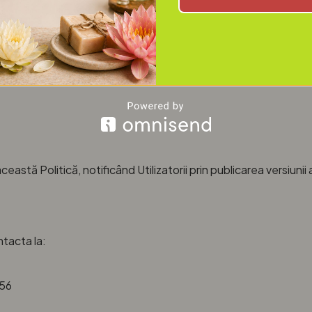
rganizatorice adecvate pentru a proteja datele personale împo
ceastă Politică, notificând Utilizatorii prin publicarea versiuni
ntacta la:
256