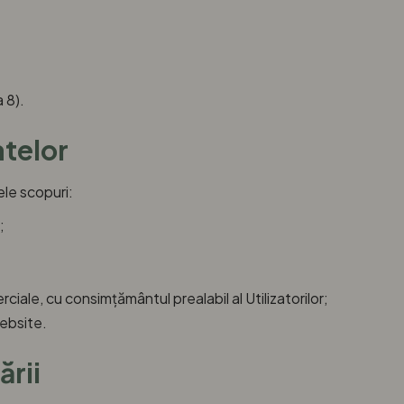
 8).
atelor
ele scopuri:
;
iale, cu consimțământul prealabil al Utilizatorilor;
ebsite.
ării