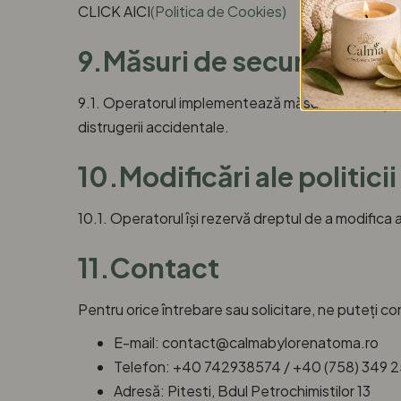
CLICK AICI
(Politica de Cookies)
9.Măsuri de securitate
9.1. Operatorul implementează măsuri tehnice și o
distrugerii accidentale.
10.Modificări ale politicii
10.1. Operatorul își rezervă dreptul de a modifica a
11.Contact
Pentru orice întrebare sau solicitare, ne puteți co
E-mail: contact@calmabylorenatoma.ro
Telefon: +40 742938574 / +40 (758) 349 
Adresă: Pitesti, Bdul Petrochimistilor 13