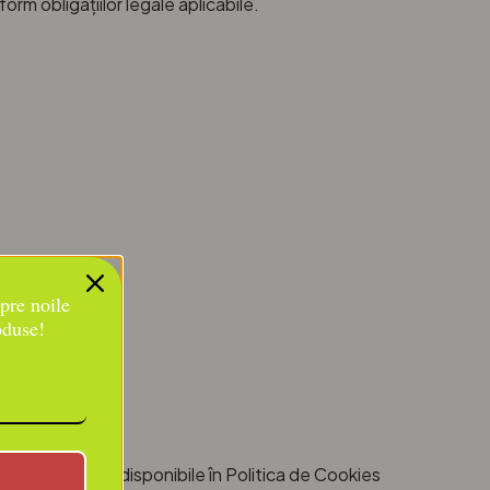
m obligațiilor legale aplicabile.
spre noile
oduse!
i complete sunt disponibile în Politica de Cookies