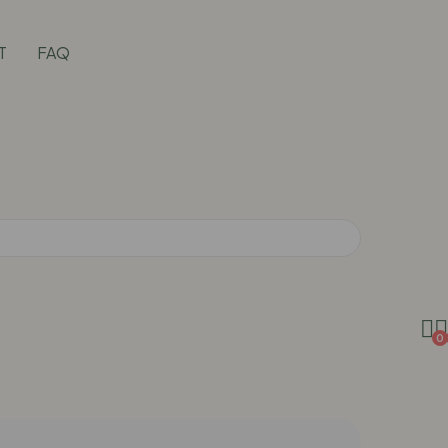
T
FAQ
0