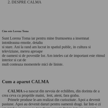
DESPRE CALMA
Cine este Lorena Toma
Sunt Lorena Toma iar pentru mine frumusetea a insemnat
intotdeauna emotie, detaliu
si stare. Ani la rand am lucrat in spatiul public, in cultura si
televiziune, mereu aproape
de oameni si de povestile lor. Am inteles cat de important este ritmul
interior si cat de
mult conteaza momentele mici de liniste.
Cum a aparut CALMA
CALMA
s-a nascut din nevoia de echilibru, din dorinta de a
crea ceva cu propriile maini, lent, atent, fara graba.
Primele produse le-am realizat din curiozitate. Apoi a devenit
pasiune. Apoi au devenit daruri pentru oamenii dragi. Iar Intr-o zi