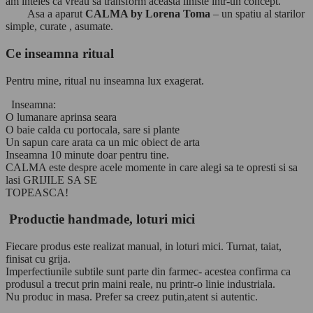
am inteles ca vreau sa transform aceasta liniste intr-un concept.
Asa a aparut
CALMA by Lorena Toma
– un spatiu al starilor
simple, curate , asumate.
Ce inseamna ritual
Pentru mine, ritual nu inseamna lux exagerat.
Inseamna:
O lumanare aprinsa seara
O baie calda cu portocala, sare si plante
Un sapun care arata ca un mic obiect de arta
Inseamna 10 minute doar pentru tine.
CALMA este despre acele momente in care alegi sa te opresti si sa
lasi GRIJILE SA SE
TOPEASCA!
Productie handmade, loturi mici
Fiecare produs este realizat manual, in loturi mici. Turnat, taiat,
finisat cu grija.
Imperfectiunile subtile sunt parte din farmec- acestea confirma ca
produsul a trecut prin maini reale, nu printr-o linie industriala.
Nu produc in masa. Prefer sa creez putin,atent si autentic.