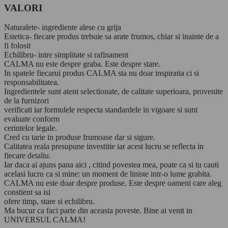
VALORI
Naturalete- ingrediente alese cu grija
Estetica- fiecare produs trebuie sa arate frumos, chiar si inainte de a
fi folosit
Echilibru- intre simplitate si rafinament
CALMA nu este despre graba. Este despre stare.
In spatele fiecarui produs CALMA sta nu doar inspiratia ci si
responsabilitatea.
Ingredientele sunt atent selectionate, de calitate superioara, provenite
de la furnizori
verificati iar formulele respecta standardele in vigoare si sunt
evaluate conform
cerintelor legale.
Cred cu tarie in produse frumoase dar si sigure.
Calitatea reala presupune investitie iar acest lucru se reflecta in
fiecare detaliu.
Iar daca ai ajuns pana aici , citind povestea mea, poate ca si tu cauti
acelasi lucru ca si mine: un moment de liniste intr-o lume grabita.
CALMA nu este doar despre produse. Este despre oameni care aleg
constient sa isi
ofere timp, stare si echilibru.
Ma bucur ca faci parte din aceasta poveste. Bine ai venit in
UNIVERSUL CALMA!