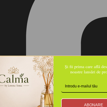
Și fii prima care află de
noastre lansări de pr
ABONARE