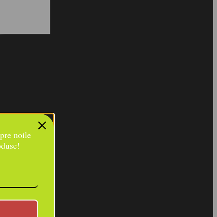
spre noile
oduse!