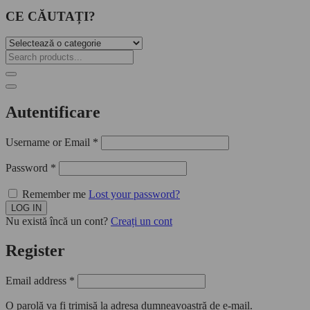
CE CĂUTAȚI?
Autentificare
Username or Email
*
Password
*
Remember me
Lost your password?
Nu există încă un cont?
Creați un cont
Register
Email address
*
O parolă va fi trimisă la adresa dumneavoastră de e-mail.