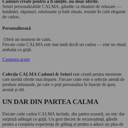
Cadouri create pentru a fi simțite, nu doar oferite.
Seturi personalizabile CALMA, gândite ca ritualuri de relaxare —
lumânări, săpunuri, odorizante și bath rituals, reunite în cutii elegante
de cadou..
Personalizează
Oferă un moment de calm.
Fiecare cutie CALMA este mai mult decât un cadou — este un ritual
ambalat cu grijă.
Cumpara acum
Colecția CALMA Cadouri & Seturi
este creată pentru momente
care merită oferite mai departe. Fiecare cutie este o selecție atentă de
produse artizanale, pe care o poți personaliza în funcție de gust,
aromă și stil.
UN DAR DIN PARTEA CALMA
Fiecare cutie cadou CALMA include, din partea noastră, un mic dar
surpriză adăugat cu grijă. Un gest discret de recunoștință, gândit
pentru a completa experiența de gifting și pentru a aduce un plus de