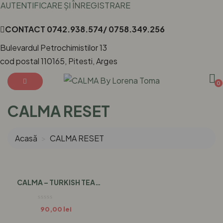
AUTENTIFICARE ȘI ÎNREGISTRARE
CONTACT
0742.938.574/ 0758.349.256
Bulevardul Petrochimistilor 13
cod postal 110165, Pitesti, Arges
0
CALMA RESET
Acasă
CALMA RESET
CALMA – TURKISH TEA
MOOD 130 GR
90,00
lei