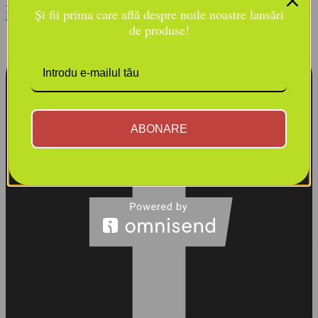
Aveți un cont.
Autentificare
Și fii prima care află despre noile noastre lansări
Facebook-square
de produse!
ABONARE