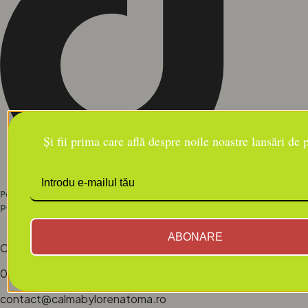
Și fii prima care află despre noile noastre lansări de
Pentru comenzile cu valoare mai mare de 350 RON, oferim livrare gratuită
pentru toate produsele noastre.
ABONARE
CONTACT
0742.938.574/ 0758.349.256
contact@calmabylorenatoma.ro