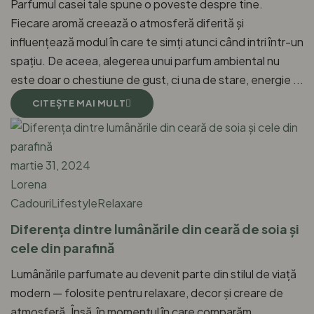
Parfumul casei tale spune o poveste despre tine.
Fiecare aromă creează o atmosferă diferită și
influențează modul în care te simți atunci când intri într-un
spațiu. De aceea, alegerea unui parfum ambiental nu
este doar o chestiune de gust, ci una de stare, energie ...
CITEŞTE MAI MULT
martie 31, 2024
Lorena
Cadouri
Lifestyle
Relaxare
Diferența dintre lumânările din ceară de soia și
cele din parafină
Lumânările parfumate au devenit parte din stilul de viață
modern — folosite pentru relaxare, decor și creare de
atmosferă. Însă, în momentul în care comparăm