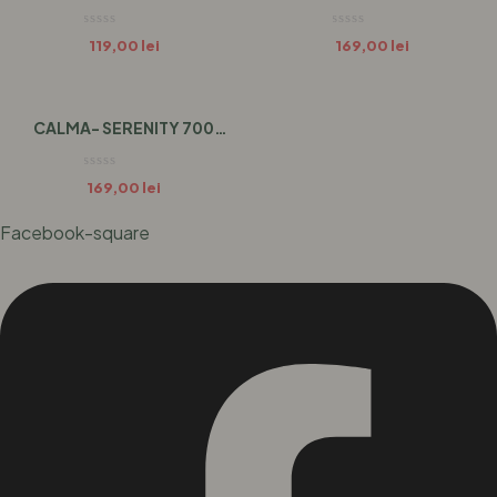
HANDMADE DIN MARMURĂ
700 G/250g
LICHIDĂ 700g
119,00
lei
169,00
lei
CALMA- SERENITY 700
G/250g
169,00
lei
Facebook-square