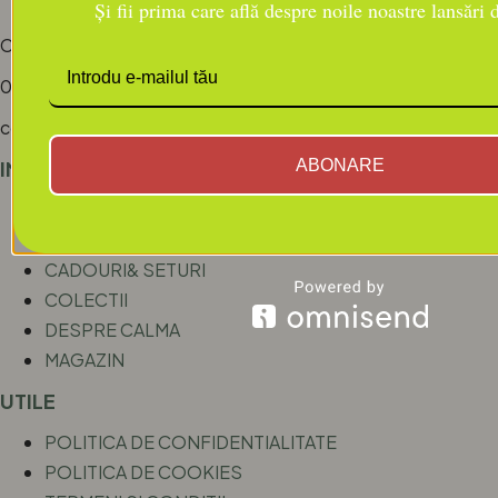
Și fii prima care află despre noile noastre lansări
CONTACT
0742.938.574/ 0758.349.256
contact@calmabylorenatoma.ro
ABONARE
INFORMATII
ACASA
BLOG/RITUALURI
CADOURI& SETURI
COLECTII
DESPRE CALMA
MAGAZIN
UTILE
POLITICA DE CONFIDENTIALITATE
POLITICA DE COOKIES