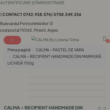
AUTENTIFICARE ȘI ÎNREGISTRARE
CONTACT
0742.938.574/ 0758.349.256
Bulevardul Petrochimistilor 13
cod postal 110165, Pitesti, Arges
0
Prima pagină
CALMA - PASTEL DE VARA
CALMA – RECIPIENT HANDMADE DIN MARMURĂ
LICHIDĂ 700g
CALMA – RECIPIENT HANDMADE DIN
Nav