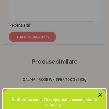
Recenzia ta
Produse similare
CALMA – ROSE WHISPER 700 G/250g
169,00
lei
Și fii prima care află despre noile noastre lansări
de produse!