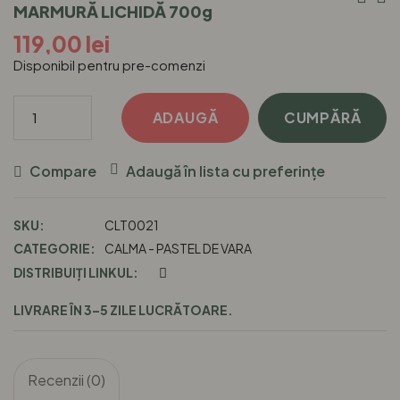
MARMURĂ LICHIDĂ 700g
În
119,00
lei
Disponibil pentru pre-comenzi
Art
Cantitate
ADAUGĂ
CUMPĂRĂ
CALMA
-
Compare
Adaugă în lista cu preferințe
RECIPIENT
HANDMADE
SKU:
CLT0021
DIN
CATEGORIE:
CALMA - PASTEL DE VARA
MARMURĂ
DISTRIBUIȚI LINKUL:
LICHIDĂ
700g
LIVRARE ÎN 3–5 ZILE LUCRĂTOARE.
Recenzii (0)