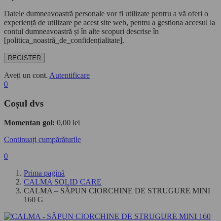
Datele dumneavoastră personale vor fi utilizate pentru a vă oferi o
experiență de utilizare pe acest site web, pentru a gestiona accesul la
contul dumneavoastră și în alte scopuri descrise în
[politica_noastră_de_confidențialitate].
REGISTER
Aveți un cont.
Autentificare
0
Coșul dvs
Momentan gol:
0,00
lei
Continuați cumpărăturile
0
Prima pagină
CALMA SOLID CARE
CALMA – SĂPUN CIORCHINE DE STRUGURE MINI
160 G