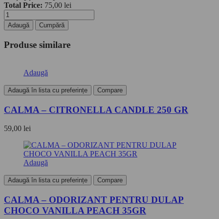
Total Price:
75,00
lei
Cantitate
CALMA
Adaugă
Cumpără
-
SĂPUN
Produse similare
CIORCHINE
DE
STRUGURE
Adaugă
MINI
160
Adaugă în lista cu preferințe
Compare
G
CALMA – CITRONELLA CANDLE 250 GR
59,00
lei
Adaugă
Adaugă în lista cu preferințe
Compare
CALMA – ODORIZANT PENTRU DULAP
CHOCO VANILLA PEACH 35GR