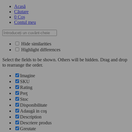
Acasă
Căutare
0
Coș
Contul meu
Hide similarities
Highlight differences
Select the fields to be shown. Others will be hidden. Drag and drop
to rearrange the order.
Imagine
SKU
Rating
Preţ
Stoc
Disponibilitate
Adaugă in coş
Description
Descriere produs
Greutate