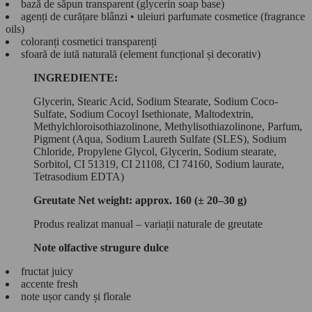
bază de săpun transparent (glycerin soap base)
agenți de curățare blânzi • uleiuri parfumate cosmetice (fragrance
oils)
coloranți cosmetici transparenți
sfoară de iută naturală (element funcțional și decorativ)
INGREDIENTE:
Glycerin, Stearic Acid, Sodium Stearate, Sodium Coco-
Sulfate, Sodium Cocoyl Isethionate, Maltodextrin,
Methylchloroisothiazolinone, Methylisothiazolinone, Parfum,
Pigment (Aqua, Sodium Laureth Sulfate (SLES), Sodium
Chloride, Propylene Glycol, Glycerin, Sodium stearate,
Sorbitol, CI 51319, CI 21108, CI 74160, Sodium laurate,
Tetrasodium EDTA)
Greutate Net weight: approx. 160 (± 20–30 g)
Produs realizat manual – variații naturale de greutate
Note olfactive strugure dulce
fructat juicy
accente fresh
note ușor candy și florale