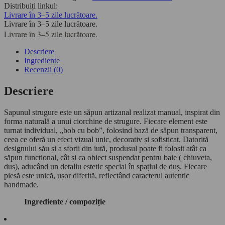
CIORCHINE
Distribuiți linkul:
DE
Livrare în 3–5 zile lucrătoare.
STRUGURE
Livrare în 3–5 zile lucrătoare.
MINI
Livrare în 3–5 zile lucrătoare.
160
G
Descriere
Ingrediente
Recenzii (0)
Descriere
Sapunul strugure este un săpun artizanal realizat manual, inspirat din
forma naturală a unui ciorchine de strugure. Fiecare element este
turnat individual, „bob cu bob”, folosind bază de săpun transparent,
ceea ce oferă un efect vizual unic, decorativ și sofisticat. Datorită
designului său și a sforii din iută, produsul poate fi folosit atât ca
săpun funcțional, cât și ca obiect suspendat pentru baie ( chiuveta,
dus), aducând un detaliu estetic special în spațiul de duș. Fiecare
piesă este unică, ușor diferită, reflectând caracterul autentic
handmade.
Ingrediente / compoziție