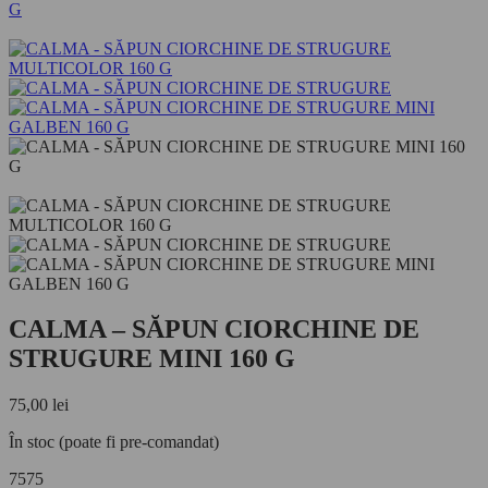
CALMA – SĂPUN CIORCHINE DE
STRUGURE MINI 160 G
Navigare
75,00
lei
în
În stoc (poate fi pre-comandat)
articole
75
75