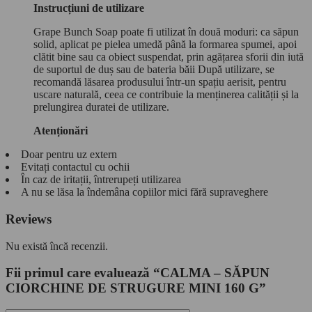
Instrucțiuni de utilizare
Grape Bunch Soap poate fi utilizat în două moduri: ca săpun
solid, aplicat pe pielea umedă până la formarea spumei, apoi
clătit bine sau ca obiect suspendat, prin agățarea sforii din iută
de suportul de duș sau de bateria băii După utilizare, se
recomandă lăsarea produsului într-un spațiu aerisit, pentru
uscare naturală, ceea ce contribuie la menținerea calității și la
prelungirea duratei de utilizare.
Atenționări
Doar pentru uz extern
Evitați contactul cu ochii
În caz de iritații, întrerupeți utilizarea
A nu se lăsa la îndemâna copiilor mici fără supraveghere
Reviews
Nu există încă recenzii.
Fii primul care evaluează “CALMA – SĂPUN
CIORCHINE DE STRUGURE MINI 160 G”