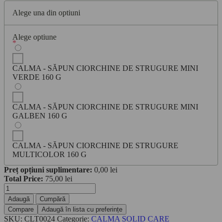
Alege una din optiuni
Alege optiune
*
CALMA - SĂPUN CIORCHINE DE STRUGURE MINI
VERDE 160 G
CALMA - SĂPUN CIORCHINE DE STRUGURE MINI
GALBEN 160 G
CALMA - SĂPUN CIORCHINE DE STRUGURE
MULTICOLOR 160 G
Preț opțiuni suplimentare:
0,00
lei
Total Price:
75,00
lei
Cantitate
CALMA
Adaugă
Cumpără
-
Compare
Adaugă în lista cu preferințe
SĂPUN
SKU:
CLT0024
Categorie:
CALMA SOLID CARE