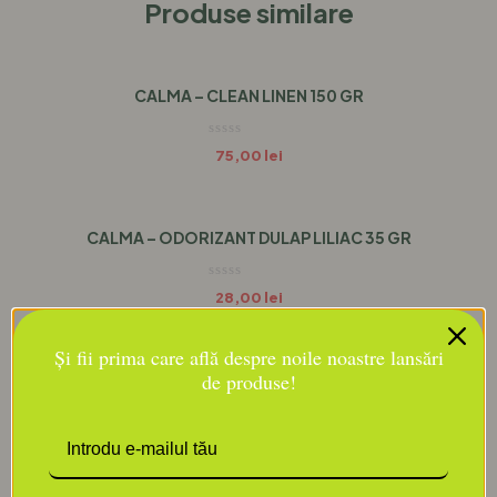
Produse similare
CALMA – CLEAN LINEN 150 GR
75,00
lei
CALMA – ODORIZANT DULAP LILIAC 35 GR
28,00
lei
Și fii prima care află despre noile noastre lansări
de produse!
CALMA – SAPUN STRUGURE PINK 250 GR
125,00
lei