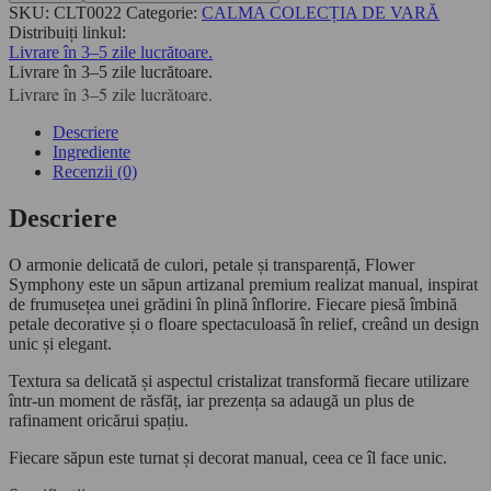
SKU:
CLT0022
Categorie:
CALMA COLECȚIA DE VARĂ
Distribuiți linkul:
Livrare în 3–5 zile lucrătoare.
Livrare în 3–5 zile lucrătoare.
Livrare în 3–5 zile lucrătoare.
Descriere
Ingrediente
Recenzii (0)
Descriere
O armonie delicată de culori, petale și transparență, Flower
Symphony este un săpun artizanal premium realizat manual, inspirat
de frumusețea unei grădini în plină înflorire. Fiecare piesă îmbină
petale decorative și o floare spectaculoasă în relief, creând un design
unic și elegant.
Textura sa delicată și aspectul cristalizat transformă fiecare utilizare
într-un moment de răsfăț, iar prezența sa adaugă un plus de
rafinament oricărui spațiu.
Fiecare săpun este turnat și decorat manual, ceea ce îl face unic.