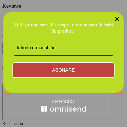
Reviews
Nu există încă recenzii.
Și fii prima care află despre noile noastre lansări
Fii primul care evaluează “CALMA – SĂPUN
de produse!
NATURAL FLOWER SYMPHONY 160GR”
Nume*
Email*
Salvează-mi numele, emailul și site-ul web în acest navigator
pentru data viitoare când o să comentez.
ABONARE
Evaluarea ta
Recenzia ta