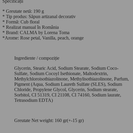
Specificații
* Greutate netă: 190 g
* Tip produs: Săpun artizanal decorativ
* Formă: Cub floral
* Realizat manual în România
* Brand: CALMA by Lorena Toma
*Arome: Rose petal, Vanilla, peach, orange
Ingrediente / compoziție
Glycerin, Stearic Acid, Sodium Stearate, Sodium Coco-
Sulfate, Sodium Cocoyl Isethionate, Maltodextrin,
Methylchloroisothiazolinone, Methylisothiazolinone, Parfum,
Pigment (Aqua, Sodium Laureth Sulfate (SLES), Sodium
Chloride, Propylene Glycol, Glycerin, Sodium stearate,
Sorbitol, CI 51319, CI 21108, CI 74160, Sodium laurate,
Tetrasodium EDTA)
Greutate Net weight: 160 gr(+-15 gr)