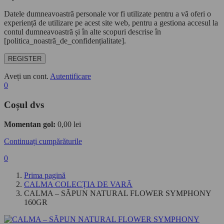
Datele dumneavoastră personale vor fi utilizate pentru a vă oferi o
experiență de utilizare pe acest site web, pentru a gestiona accesul la
contul dumneavoastră și în alte scopuri descrise în
[politica_noastră_de_confidențialitate].
REGISTER
Aveți un cont.
Autentificare
0
Coșul dvs
Momentan gol:
0,00
lei
Continuați cumpărăturile
0
Prima pagină
CALMA COLECȚIA DE VARĂ
CALMA – SĂPUN NATURAL FLOWER SYMPHONY
160GR