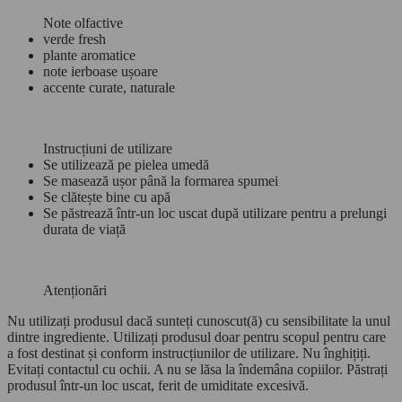
Note olfactive
verde fresh
plante aromatice
note ierboase ușoare
accente curate, naturale
Instrucțiuni de utilizare
Se utilizează pe pielea umedă
Se masează ușor până la formarea spumei
Se clătește bine cu apă
Se păstrează într-un loc uscat după utilizare pentru a prelungi
durata de viață
Atenționări
Nu utilizați produsul dacă sunteți cunoscut(ă) cu sensibilitate la unul
dintre ingrediente. Utilizați produsul doar pentru scopul pentru care
a fost destinat și conform instrucțiunilor de utilizare. Nu înghițiți.
Evitați contactul cu ochii. A nu se lăsa la îndemâna copiilor. Păstrați
produsul într-un loc uscat, ferit de umiditate excesivă.