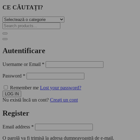
CE CĂUTAȚI?
Autentificare
Username or Email
*
Password
*
Remember me
Lost your password?
Nu există încă un cont?
Creați un cont
Register
Email address
*
O parolă va fi trimisă la adresa dumneavoastră de e-mail.