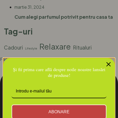
martie 31, 2024
Cum alegi parfumul potrivit pentru casa ta
Tag-uri
Relaxare
Cadouri
Ritualuri
Lifestyle
Facebook-square
Și fii prima care află despre noile noastre lansări
de produse!
ABONARE