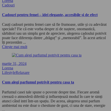
Lorena
Cadouri
Cadouri pentru femei – idei elegante, accesibile și de efect
Cauți cadouri pentru femei care să fie frumoase, utile și cu adevărat
speciale? Fie că este vorba despre zi de naștere, onomastică,
sărbători sau un simplu gest de apreciere, alegerea cadoului potrivit
poate face diferența dintre „drăguț” și „memorabil”. În acest articol
îți prezentăm ...
Citeşte mai mult
martie 31, 2024
Lorena
Lifestyle
Relaxare
Cum alegi parfumul potrivit pentru casa ta
Parfumul casei tale spune o poveste despre tine. Fiecare aromă
creează o atmosferă diferită și influențează modul în care te simți
atunci când intri într-un spațiu. De aceea, alegerea unui parfum
ambiental nu este doar o chestiune de gust, ci una de stare, energie
...