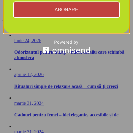
Lifestyle
ABONARE
Relaxare
Ultima postare
iunie 24, 2026
Odorizantul pentru dulap – micul detaliu care schimbă
atmosfera
aprilie 12, 2026
Ritualuri simple de relaxare acasă – cum să-ți creezi
martie 31, 2024
Cadouri pentru femei – idei elegante, accesibile și de
martie 31, 2024