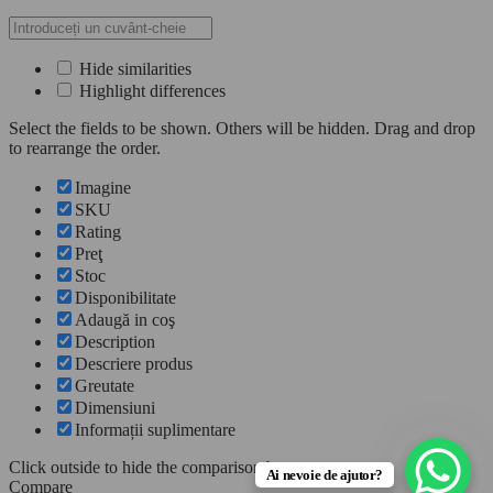
Hide similarities
Highlight differences
Select the fields to be shown. Others will be hidden. Drag and drop
to rearrange the order.
Imagine
SKU
Rating
Preţ
Stoc
Disponibilitate
Adaugă in coş
Description
Descriere produs
Greutate
Dimensiuni
Informații suplimentare
Click outside to hide the comparison bar
Ai nevoie de ajutor?
Compare