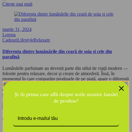
Citeşte mai mult
martie 31, 2024
Lorena
Cadouri
Lifestyle
Relaxare
Diferența dintre lumânările din ceară de soia și cele din
parafină
Lumânările parfumate au devenit parte din stilul de viață modern —
folosite pentru relaxare, decor și creare de atmosferă. Însă, în
momentul în care comparăm produsele de pe piață, apare o diferență
importantă: materialele din care sunt realizate. Două dintre cele mai
comune tipuri ...
Și fii prima care află despre noile noastre lansări
Citeşte mai mult
de produse!
Inchide
Categorii
Cadouri